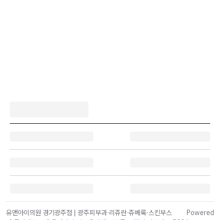
유앤아이의원 경기광주점 | 광주피부과·리쥬란·쥬베룩·스킨부스
Powered