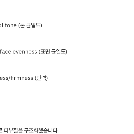
of tone (톤 균일도)
rface evenness (표면 균일도)
ss/firmness (탄력)
)
주로 피부질을 구조화했습니다.