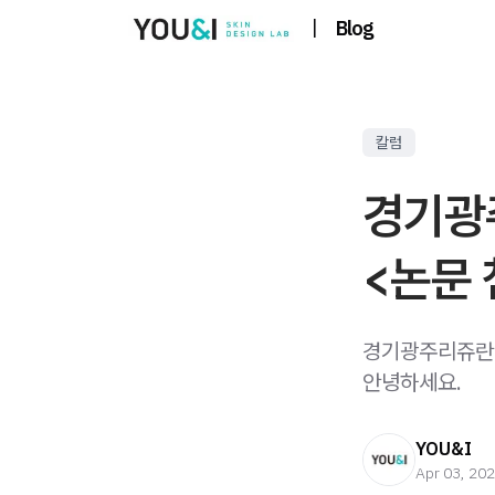
|
Blog
칼럼
경기광
<논문 
경기광주리쥬란 
안녕하세요.
YOU&I
Apr 03, 20