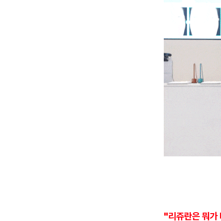
"리쥬란은 뭐가