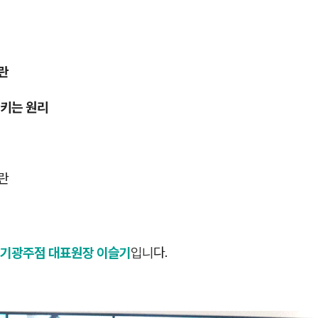
란
키는 원리
란
기광주점 대표원장 이슬기
입니
다.