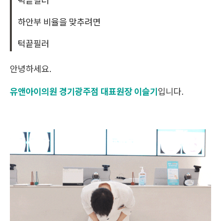
턱끝필러
하안부 비율을 맞추려면
턱끝필러
안녕하세요.
유앤아이의원 경기광주점 대표원장 이슬기
입니다.