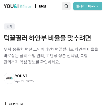
|
Blog
플레이스 바로가기
칼럼
턱끝필러 하안부 비율을 맞추려면
무턱·뭉툭한 턱선 고민이라면? 턱끝필러로 하안부 비율을
바로잡는 골막 주입 원리, 고탄성 성분 선택법, 복합
관리까지 핵심 정보를 확인하세요.
YOU&I
Apr 22, 2026