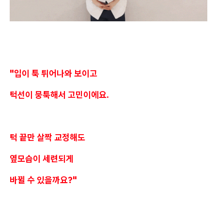
"입이 툭 튀어나와 보이고
턱선이 뭉툭해서 고민이에요.
턱 끝만 살짝 교정해도
옆모습이 세련되게
바뀔 수 있을까요?"